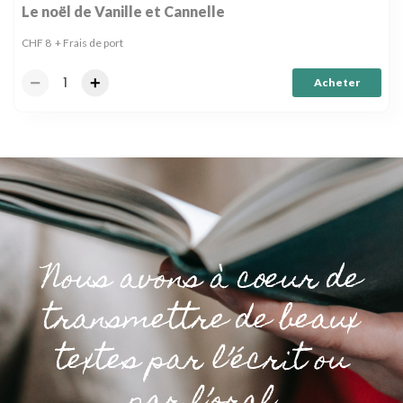
Le noël de Vanille et Cannelle
CHF
8
+ Frais de port
Acheter
Nous avons à cœur de
transmettre de beaux
textes par l’écrit ou
par l’oral