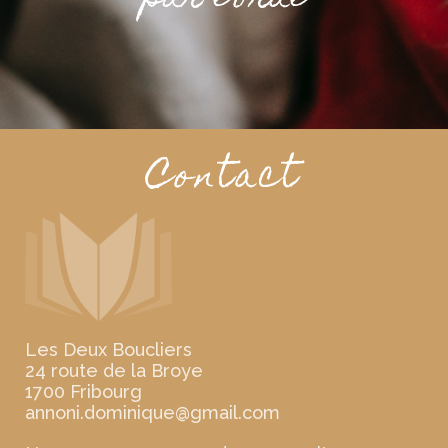
Contact
Les Deux Boucliers
24 route de la Broye
1700 Fribourg
moc.liamg@euqinimod.inonna