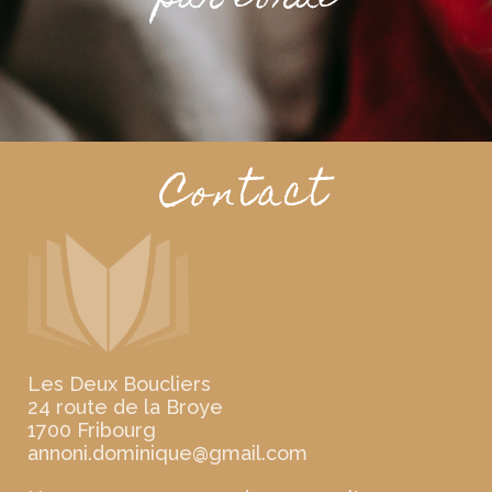
Contact
Les Deux Boucliers
24 route de la Broye
1700 Fribourg
moc.liamg@euqinimod.inonna