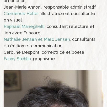
production
Jean-Marie Annoni, responsable administratif
Clémence Haller
, illustratrice et consultante
en visuel
Raphaël Maneghelli
, consultant relecture et
lien avec Fribourg
Nathalie Jensen et Marc Jensen
, consultants
en édition et communication
Caroline Despont, correctrice et poète
Fanny Stehlin
, graphisme